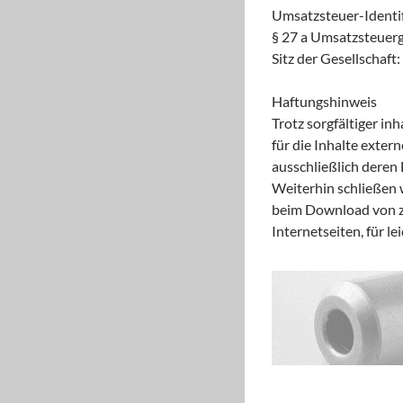
Umsatzsteuer-Ident
§ 27 a Umsatzsteuer
Sitz der Gesellschaft
Haftungshinweis
Trotz sorgfältiger in
für die Inhalte extern
ausschließlich deren 
Weiterhin schließen 
beim Download von zu
Internetseiten, für le