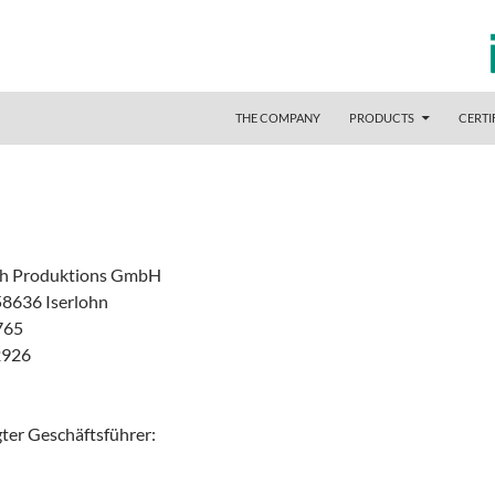
SKIP TO CONTENT
hlauch Produktions GmbH
THE COMPANY
PRODUCTS
CERTI
uch Produktions GmbH
8636 Iserlohn
765
2926
ter Geschäftsführer: